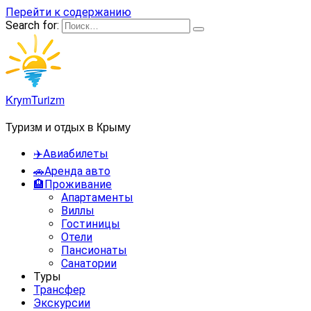
Перейти к содержанию
Search for:
KrymTurizm
Туризм и отдых в Крыму
✈️Авиабилеты
🚗Аренда авто
🏨Проживание
Апартаменты
Виллы
Гостиницы
Отели
Пансионаты
Санатории
Туры
Трансфер
Экскурсии