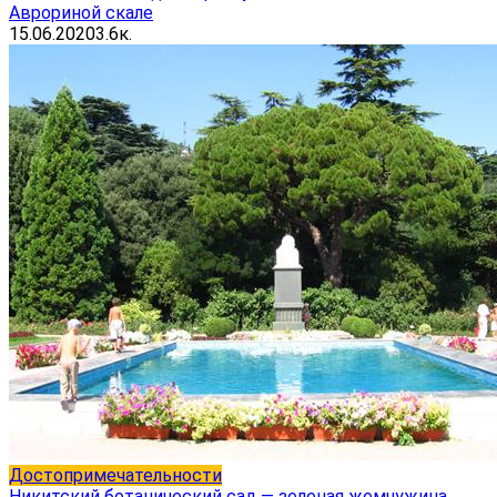
Аврориной скале
15.06.2020
3.6к.
Достопримечательности
Никитский ботанический сад — зеленая жемчужина