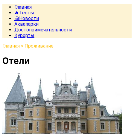
Главная
🔥Тесты
📰Новости
Аквапарки
Достопримечательности
Курорты
Главная
»
Проживание
Отели