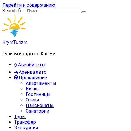
Перейти к содержанию
Search for:
KrymTurizm
Туризм и отдых в Крыму
✈️Авиабилеты
🚗Аренда авто
🏨Проживание
Апартаменты
Виллы
Гостиницы
Отели
Пансионаты
Санатории
Туры
Трансфер
Экскурсии