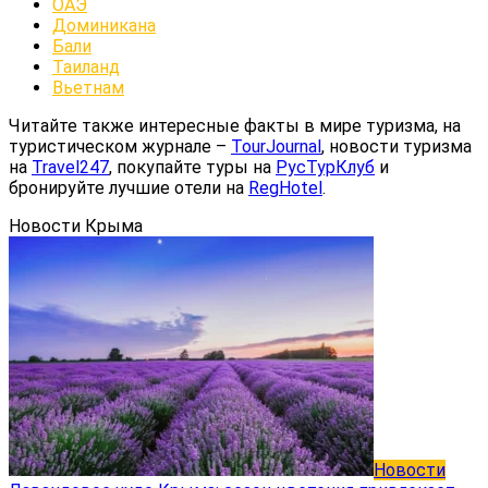
ОАЭ
Доминикана
Бали
Таиланд
Вьетнам
Читайте также интересные факты в мире туризма, на
туристическом журнале –
TourJournal
, новости туризма
на
Travel247
, покупайте туры на
РусТурКлуб
и
бронируйте лучшие отели на
RegHotel
.
Новости Крыма
Новости