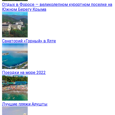
Отдых в Форосе — великолепном курортном поселке на
Южном Берегу Крыма
Санаторий «Горный» в Ялте
Поездки на море 2022
Лучшие пляжи Алушты