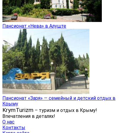
Пансионат «Нева» в Алуште
Пансионат «Заря» — cемейный и детский отдых в
Крыму
KrymTurizm
– туризм и отдых в Крыму!
Впечатления в деталях!
О нас
Контакты