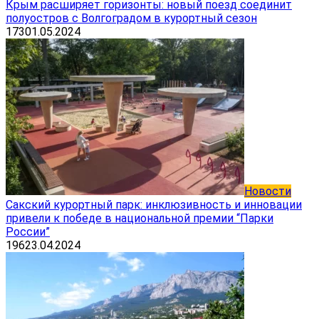
Крым расширяет горизонты: новый поезд соединит
полуостров с Волгоградом в курортный сезон
173
01.05.2024
Новости
Сакский курортный парк: инклюзивность и инновации
привели к победе в национальной премии “Парки
России”
196
23.04.2024