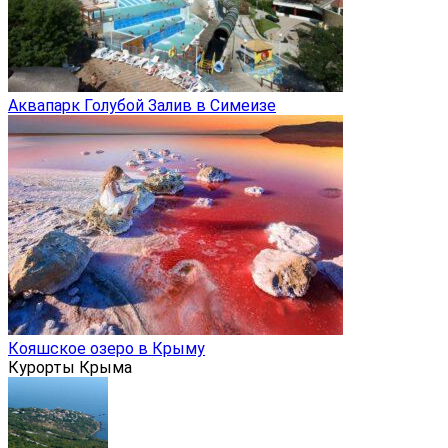
Аквапарк Голубой Залив в Симеизе
Кояшское озеро в Крыму
Курорты Крыма