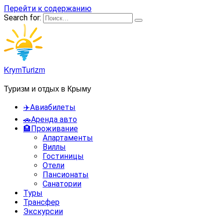
Перейти к содержанию
Search for:
KrymTurizm
Туризм и отдых в Крыму
✈️Авиабилеты
🚗Аренда авто
🏨Проживание
Апартаменты
Виллы
Гостиницы
Отели
Пансионаты
Санатории
Туры
Трансфер
Экскурсии