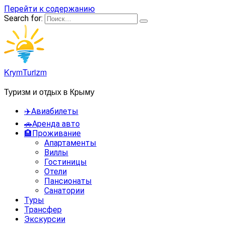
Перейти к содержанию
Search for:
KrymTurizm
Туризм и отдых в Крыму
✈️Авиабилеты
🚗Аренда авто
🏨Проживание
Апартаменты
Виллы
Гостиницы
Отели
Пансионаты
Санатории
Туры
Трансфер
Экскурсии