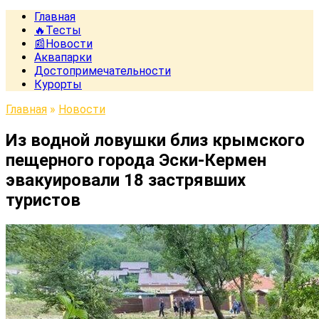
Главная
🔥Тесты
📰Новости
Аквапарки
Достопримечательности
Курорты
Главная
»
Новости
Из водной ловушки близ крымского
пещерного города Эски-Кермен
эвакуировали 18 застрявших
туристов