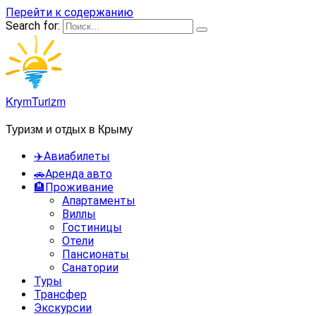
Перейти к содержанию
Search for:
KrymTurizm
Туризм и отдых в Крыму
✈️Авиабилеты
🚗Аренда авто
🏨Проживание
Апартаменты
Виллы
Гостиницы
Отели
Пансионаты
Санатории
Туры
Трансфер
Экскурсии