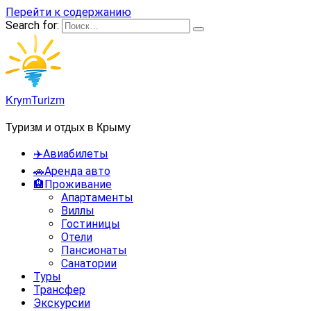
Перейти к содержанию
Search for:
KrymTurizm
Туризм и отдых в Крыму
✈️Авиабилеты
🚗Аренда авто
🏨Проживание
Апартаменты
Виллы
Гостиницы
Отели
Пансионаты
Санатории
Туры
Трансфер
Экскурсии